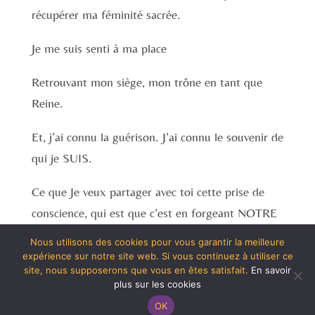
récupérer ma féminité sacrée.
Je me suis senti à ma place
Retrouvant mon siège, mon trône en tant que
Reine.
Et, j’ai connu la guérison. J’ai connu le souvenir de
qui je SUIS.
Ce que Je veux partager avec toi cette prise de
conscience, qui est que c’est en forgeant NOTRE
propre chemin d’âme (plein d’imperfections !)
Nous utilisons des cookies pour vous garantir la meilleure
expérience sur notre site web. Si vous continuez à utiliser ce
En nos rendant disponible à la transformation,
site, nous supposerons que vous en êtes satisfait.
En savoir
plus sur les cookies
que la VIE, Dieu, l’Univers nous façonne en la
OK
femme que nous sommes venues ici pour être