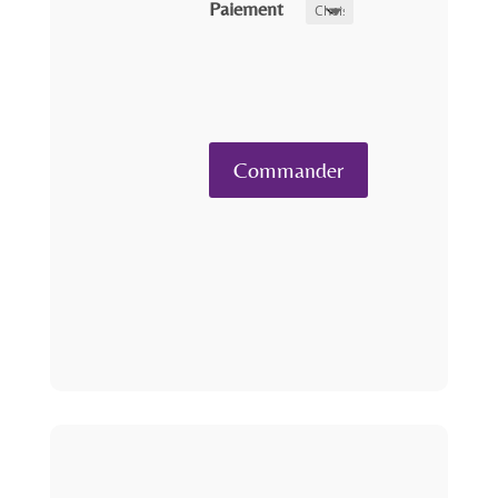
Paiement
quantité
Commander
de
Honore