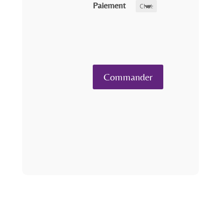
Paiement
quantité
Commander
de
Célèbre