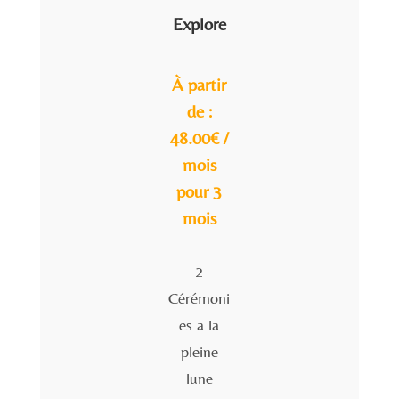
Explore
À partir
de :
48.00€ /
mois
pour 3
mois
2
Cérémoni
es a la
pleine
lune