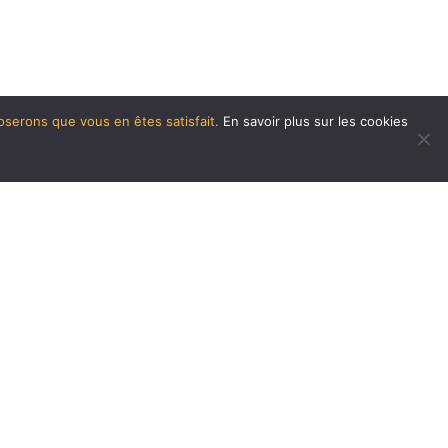
poserons que vous en êtes satisfait.
En savoir plus sur les cookies
 aujourd’hui.
 étiez là pour mon plus grand