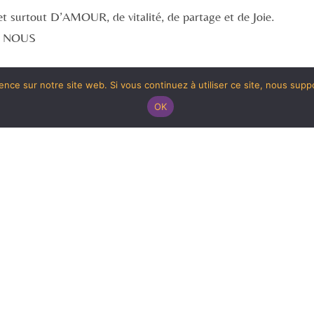
 et surtout D’AMOUR, de vitalité, de partage et de Joie.
e NOUS
ence sur notre site web. Si vous continuez à utiliser ce site, nous sup
OK
que toutes mes expériences initiatiques m’ont menées ou je suis
es personnes qui sont entrer dans ma vie.
avec qui j’ai eu des désaccords, car je suis convaincue que vous
e engendre toujours la lumière.