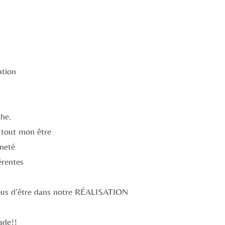
tion
che.
 tout mon être
ineté
érentes
ous d’être dans notre RÉALISATION
ade!!