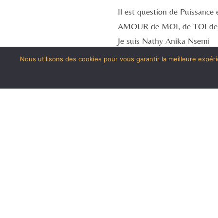
Il est question de Puissance
AMOUR de MOI, de TOI d
Je suis Nathy Anika Nsemi
La reine de retour
Nous utilisons des cookies pour vous garantir la meilleure expéri
Fais jaillir la lumière
Je suis Goitsemedime Mpho
La femme de feu qui écoute
Je suis Nathanaëlle
Don de Dieu
Je rends grâce aujourd’hui, 
Je rends grâce pour toutes l
Plus particulièrement celles 
bien
J’ai grandi Merci.
Je rends grâce, car la lumièr